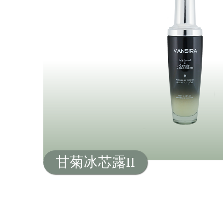
甘菊冰芯露II