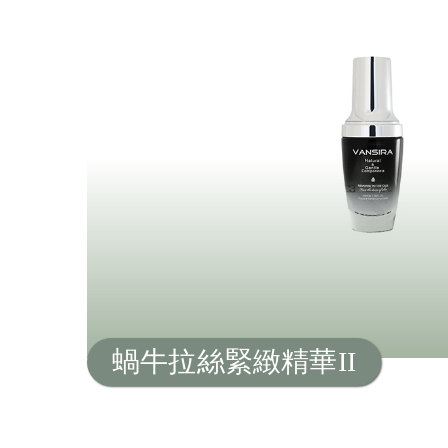
蝸牛拉絲緊緻精華II