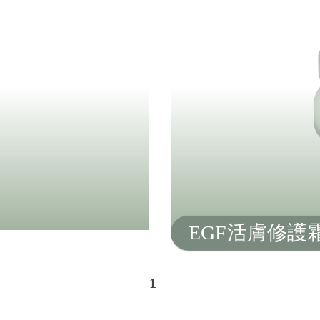
EGF活膚修護霜
1