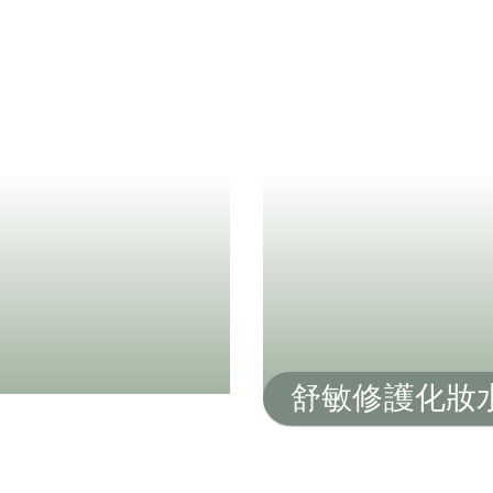
舒敏修護化妝水