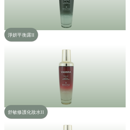
淨妍平衡露II
舒敏修護化妝水II