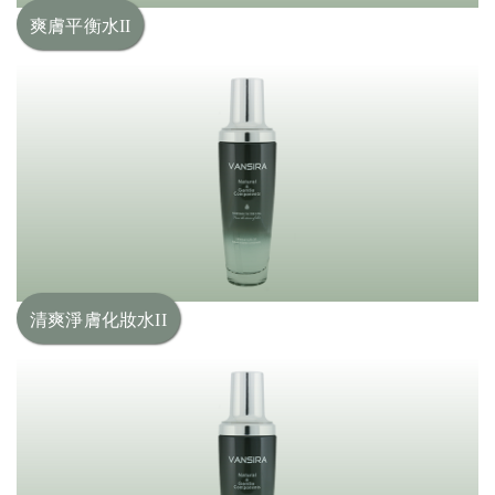
爽膚平衡水II
清爽淨膚化妝水II