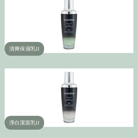
清爽保濕乳II
淨白潔面乳II