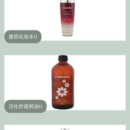
膠原化妝水II
活化舒緩精油II