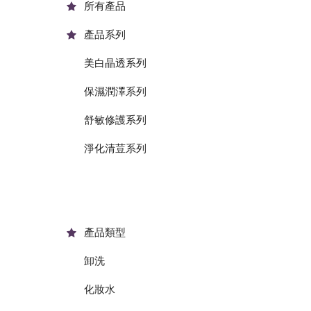
所有產品
產品系列
美白晶透系列
保濕潤澤系列
舒敏修護系列
淨化清荳系列
產品類型
卸洗
化妝水