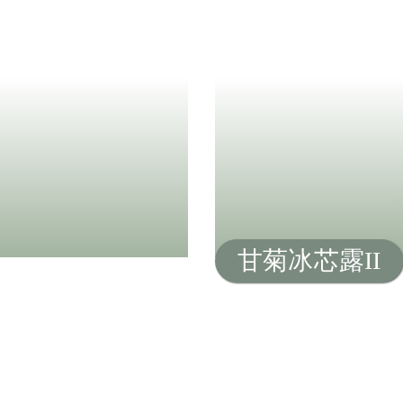
甘菊冰芯露II