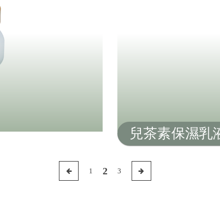
兒茶素保濕乳液
2
1
3