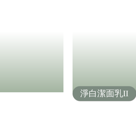
淨白潔面乳II