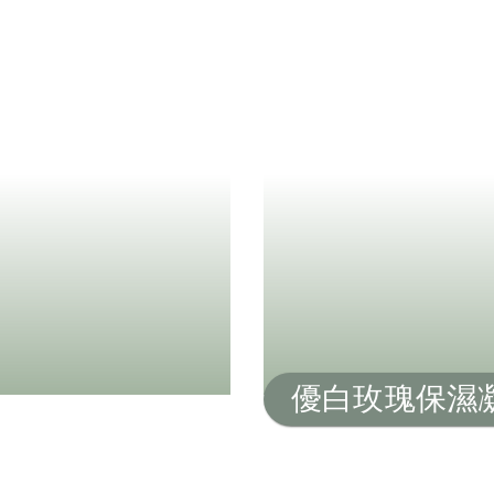
優白玫瑰保濕凝